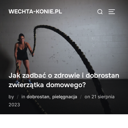
Skip
Search
WECHTA-KONIE.PL
to
TOGGLE
for:
content
Jak zadbać o zdrowie i dobrostan
zwierzątka domowego?
Posted
by
in
dobrostan
,
pielęgnacja
on
21 sierpnia
on
2023