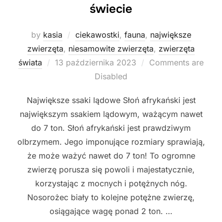
świecie
by
kasia
ciekawostki
,
fauna
,
największe
zwierzęta
,
niesamowite zwierzęta
,
zwierzęta
Posted
świata
13 października 2023
Comments are
on
Disabled
Największe ssaki lądowe Słoń afrykański jest
największym ssakiem lądowym, ważącym nawet
do 7 ton. Słoń afrykański jest prawdziwym
olbrzymem. Jego imponujące rozmiary sprawiają,
że może ważyć nawet do 7 ton! To ogromne
zwierzę porusza się powoli i majestatycznie,
korzystając z mocnych i potężnych nóg.
Nosorożec biały to kolejne potężne zwierzę,
osiągające wagę ponad 2 ton. …