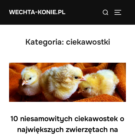
Skip
Search
WECHTA-KONIE.PL
to
TOGGLE
for:
content
Kategoria:
ciekawostki
10 niesamowitych ciekawostek o
największych zwierzętach na