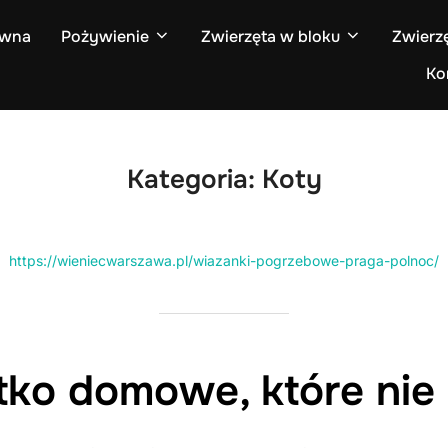
ówna
Pożywienie
Zwierzęta w bloku
Zwierz
Ko
Kategoria:
Koty
https://wieniecwarszawa.pl/wiazanki-pogrzebowe-praga-polnoc/
tko domowe, które nie 