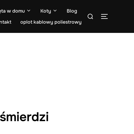
ęta w domu
Koty
Blog
Search
TOGGLE S
for:
ntakt
oplot kablowy poliestrowy
śmierdzi