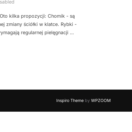
sabled
Oto kilka propozycji: Chomik - są
ej zmiany ściółki w klatce. Rybki -
ymagają regularnej pielęgnacji …
ÓRE NIE ŚMIERDZI"
Inspiro Theme
by
WPZOOM