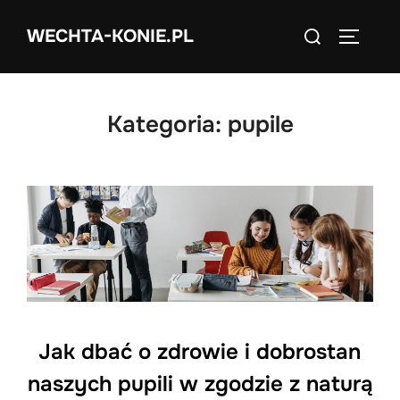
Skip
Search
WECHTA-KONIE.PL
to
TOGGLE
for:
content
Kategoria:
pupile
Jak dbać o zdrowie i dobrostan
naszych pupili w zgodzie z naturą