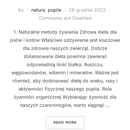
Posted
by
natura
,
pupile
29 grudnia 2023
on
Comments are Disabled
1. Naturalne metody żywienia Zdrowa dieta dla
psów i kotów Właściwe odżywianie jest kluczowe
dla zdrowia naszych zwierząt. Dobrze
zbilansowana dieta powinna zawierać
odpowiednią ilość białka, tłuszczu,
węglowodanów, witamin i minerałów. Ważne jest
również, aby dostosować dietę do wieku, rasy i
aktywności fizycznej naszego pupila. Rola
żywności organicznej Wybierając żywność dla
naszych czworonogów, warto sięgnąć …
"JAK DBAĆ O ZDROWIE I D
READ MORE