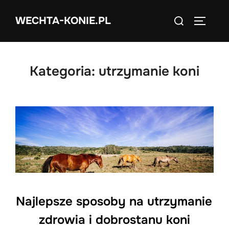
Skip
Search
WECHTA-KONIE.PL
to
TOGGLE
for:
content
Kategoria:
utrzymanie koni
Najlepsze sposoby na utrzymanie
zdrowia i dobrostanu koni