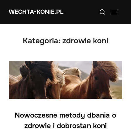
Skip
Search
WECHTA-KONIE.PL
to
TOGGLE
for:
content
Kategoria:
zdrowie koni
Nowoczesne metody dbania o
zdrowie i dobrostan koni